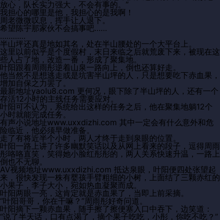
放心，队长实力强大，不会有事的。”
我担心的哪里是他，我担心的是我啊！
周老微微叹息，挥手让人退下。
希望陈宇那家伙不会搞事吧……
…………
半山坪还真是地如其名，处在半山腰处的一个大平台上。
这里以前似乎是个度假村，末日来临之后就荒废下来，被现在这
些人占了地，改造一番，形成了聚集地。
叶阳跟着周雨彤逆着山泉一路向上，倒也还算好走。
他当然不是想逃走或是坑害半山坪的人，只是想要吃下赤血果，
增加自保之力罢了。
最新地址yaolu8.com 更何况，眼下除了半山坪的人，还有一个
存活12小时的主线任务需要应对。
叶阳可不认为，系统给出这样的任务之后，他在聚集地躺12个
小时就能完成任务。
有声小说地址www.uxxdizhi.com 其中一定会有什么意外和危
险临近，他必须早做准备。
走了有将近半个小时，两人才终于走到泉眼的位置。
叶阳一路上讲了许多幽默笑话以及从网上看来的段子，逗得周雨
彤咯咯直笑，笑得她小脸红彤彤的，两人关系快速升温，一路上
倒也不无聊。
AV视频地址www.uxxdizhi.com 抵达泉眼，叶阳便四处张望起
来，很快发现一株有婴孩手臂粗细的小树，上面结了三颗赤红的
小果子，李子大小，宛如热血凝聚而成。
叶阳两眼一亮，这肯定就是赤血果了，当即上前采摘。
“叶阳哥哥，你在干嘛？”周雨彤好奇问道。
叶阳摘下一颗赤血果，随手擦了擦便塞入口中吞下，边笑道：
“说了半天话，口有点渴了，摘个果子吃吃，小彤，你吃不吃？”