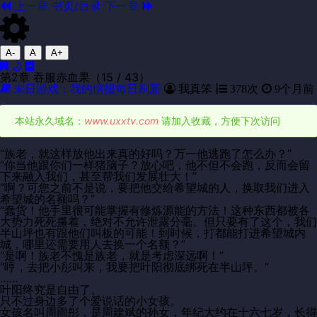
上一章
书页/目录
下一章
A-
A
A+
第2章 吞服赤血果（15 / 43）
末日游戏：我的情报每日刷新
我真笨
378次
9个月前
本站永久域名：
www.uxxtv.com
请加入收藏，方便下次访问
“族老，就这样放他出来真的好吗？万一他逃跑了怎么办？”
“你当他跟你们一样猪脑子？放心吧，他不但不会跑，反而会留
下来融入我们，甚至帮我们发展壮大！”
“啊？可您之前不是说，要把他交给希望城的人，换取我们进入
希望城的名额吗？”
“蠢货！他手里很可能掌握有修炼源能的方法！这种东西都被各
大势力死死攥着，绝对不允许泄露分毫。但只要有了这个，我们
半山坪也有跟他们叫板的可能！到时候，打都能打进希望城内
城，哪里还需要用人去换一个名额？”
“是啊！族老不愧是族老，就是考虑深远啊！”
“哼，去把小彤叫来，我要把叶阳彻底绑死在半山坪。”
……
叶阳终究是自由了。
只不过身边多了个爱说话的小女孩。
女孩名叫周雨彤，是周建斌的孙女，年纪大约在十六七岁，长得