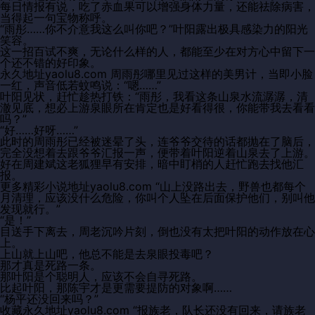
每日情报有说，吃了赤血果可以增强身体力量，还能祛除病害，
当得起一句宝物称呼。
“雨彤……你不介意我这么叫你吧？”叶阳露出极具感染力的阳光
笑容。
这一招百试不爽，无论什么样的人，都能至少在对方心中留下一
个还不错的好印象。
永久地址yaolu8.com 周雨彤哪里见过这样的美男计，当即小脸
一红，声音低若蚊鸣说：“嗯……”
叶阳见状，赶忙趁热打铁：“雨彤，我看这条山泉水流潺潺，清
澈见底，想必上游泉眼所在肯定也是好看得很，你能带我去看看
吗？”
“好……好呀……”
此时的周雨彤已经被迷晕了头，连爷爷交待的话都抛在了脑后，
完全没想着去跟爷爷汇报一声，便带着叶阳逆着山泉去了上游。
好在周建斌这老狐狸早有安排，暗中盯梢的人赶忙跑去找他汇
报。
更多精彩小说地址yaolu8.com “山上没路出去，野兽也都每个
月清理，应该没什么危险，你叫个人坠在后面保护他们，别叫他
发现就行。”
“是！”
目送手下离去，周老沉吟片刻，倒也没有太把叶阳的动作放在心
上。
上山就上山吧，他总不能是去泉眼投毒吧？
那才真是死路一条。
那叶阳是个聪明人，应该不会自寻死路。
比起叶阳，那陈宇才是更需要提防的对象啊……
“杨平还没回来吗？”
收藏永久地址yaolu8.com “报族老，队长还没有回来，请族老