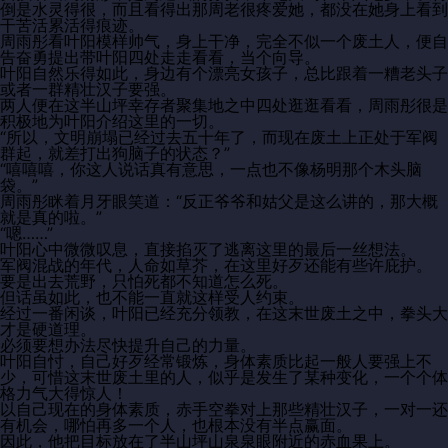
倒是水灵得很，而且看得出那周老很疼爱她，都没在她身上看到
干苦活累活得痕迹。
周雨彤看叶阳模样帅气，身上干净，完全不似一个废土人，便自
告奋勇提出带叶阳四处走走看看，当个向导。
叶阳自然乐得如此，身边有个漂亮女孩子，总比跟着一糟老头子
或者一群精壮汉子要强。
两人便在这半山坪幸存者聚集地之中四处逛逛看看，周雨彤很是
积极地为叶阳介绍这里的一切。
“所以，文明崩塌已经过去五十年了，而现在废土上正处于军阀
群起，就差打出狗脑子的状态？”
“嘻嘻嘻，你这人说话真有意思，一点也不像杨明那个木头脑
袋。”
周雨彤眯着月牙眼笑道：“反正爷爷和姑父是这么讲的，那大概
就是真的啦。”
“嗯……”
叶阳心中微微叹息，直接掐灭了逃离这里的最后一丝想法。
军阀混战的年代，人命如草芥，在这里好歹还能有些许庇护。
要是出去荒野，只怕死都不知道怎么死。
但话虽如此，也不能一直就这样受人约束。
经过一番闲谈，叶阳已经充分领教，在这末世废土之中，拳头大
才是硬道理。
必须要想办法尽快提升自己的力量。
叶阳自忖，自己好歹经常锻炼，身体素质比起一般人要强上不
少，可惜这末世废土里的人，似乎是发生了某种变化，一个个体
格力气大得惊人！
以自己现在的身体素质，赤手空拳对上那些精壮汉子，一对一还
有机会，哪怕再多一个人，也根本没有半点赢面。
因此，他把目标放在了半山坪山泉泉眼附近的赤血果上。