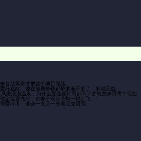
来各处筹资才把这个项目继续。
爱好在此，现在前期烧钱都烧的差不多了，多说无益。
能看看风景泡泡温泉，为什么要在这种雪都不下的地方来滑雪？现在
你定位要做好，别像个没头苍蝇一样乱飞。”
雪爱好者，谁会一次又一次地回去滑雪。