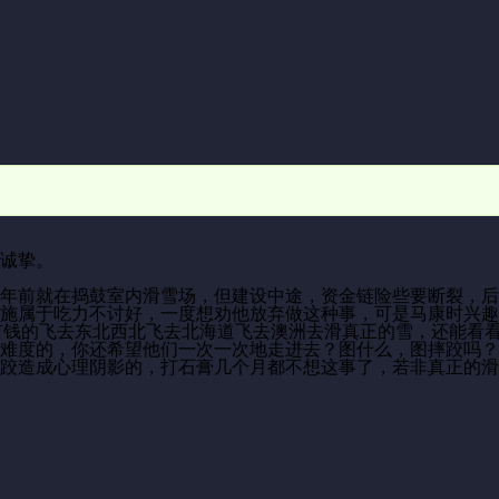
诚挚。
年前就在捣鼓室内滑雪场，但建设中途，资金链险些要断裂，后
施属于吃力不讨好，一度想劝他放弃做这种事，可是马康时兴趣
想的出，有钱的飞去东北西北飞去北海道飞去澳洲去滑真正的雪，还
难度的，你还希望他们一次一次地走进去？图什么，图摔跤吗？
跤造成心理阴影的，打石膏几个月都不想这事了，若非真正的滑