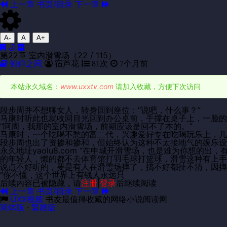
上一章
书页/目录
下一章
A-
A
A+
第22章 室内滑雪场（22 / 115）
俯仰之间
宿芦花
81次
7个月前
本站永久域名：
www.uxxtv.com
请加入收藏，方便下次访问
段步周并不想聊女人，转身回到座位：“说吧，什么事？”
马康时听此也就收回目光回到办公桌前，手撑在桌子上，一脸的
“阿周，我那的室内滑雪场，前期应该是回不了本的。”
马康时，一个吃喝不愁的富二代，兴趣爱好专在吃喝玩乐上，几
段步周也出了资掺和掺和，但始终认为这种不太接地气的娱乐设
永久地址yaolu8.com “在申城开滑雪场，也是难为你
的年轻人，懒的都不去体育馆打羽毛球打篮球，滑雪这种有上手
说点不好听的，要是有人在滑雪场摔了，搞不好都扯不清，因摔
“你不懂，这个世界上有钱人永远只
后续内容已被隐藏，请
注册
|
登录
后继续阅读
上一章
书页/目录
下一章
UXX视频
书友最值得收藏的网络小说阅读网
简体版
·
繁體版