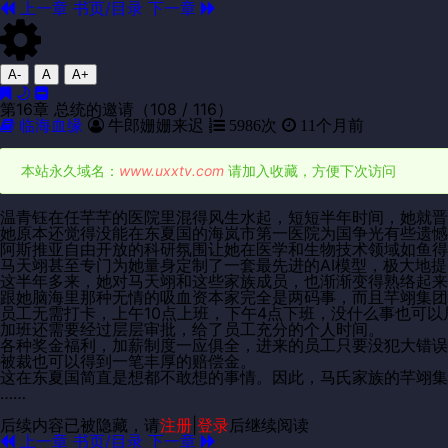
上一章
书页/目录
下一章
A-
A
A+
第16章 总统的邀请（108 / 116）
临海血缘
牛郎姗姗来迟
5986次
11个月前
本站永久域名：
www.uxxtv.com
请加入收藏，方便下次访问
温青钰在任芊芊的医院里混得风生水起，短短半年时间，她就晋
她原本还觉得没能在东夏国的海岚市第一医院为国争光有些遗憾
阿斯推亚自由开放的科研氛围让她在医学和生物技术领域如鱼得
马天翊甚至专门为她量身定制了一套最先进的AI模型，极大地
这半年多来，她对马天翊和这些家族成员，也渐渐变得熟络起来
跟她脑海里那种无情的吸血资本家完全是两码事，而且芊翊集团
员工无需打卡，上午10点上班，下午4点下班，没什么事也可以
加班还需要经过层层审批，给了员工充分的个人时间。
各种奖金福利，加薪制度一应俱全，进来的员工只要没犯大错误
被裁也可以得到一笔丰厚的赔偿金。
这在东夏国简直是想都不敢想的事情。因此，马氏家族的芊翊集
……
后续内容已被隐藏，请
注册
|
登录
后继续阅读
上一章
书页/目录
下一章