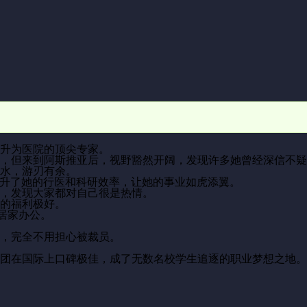
升为医院的顶尖专家。
，但来到阿斯推亚后，视野豁然开阔，发现许多她曾经深信不疑
水，游刃有余。
提升了她的行医和科研效率，让她的事业如虎添翼。
，发现大家都对自己很是热情。
的福利极好。
居家办公。
，完全不用担心被裁员。
团在国际上口碑极佳，成了无数名校学生追逐的职业梦想之地。