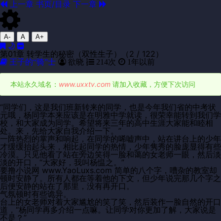
上一章
书页/目录
下一章
A-
A
A+
第01章 转学生的秘密（双性生子）（2 / 122）
王子的“骑”士
欲晓
214次
1年以前
本站永久域名：
www.uxxtv.com
请加入收藏，方便下次访问
“同学们，这是我们班新转来的同学，也是今年我们省的中考状
元哦，杨同学本来应该是在明雅中学就读，很荣幸能转到我们学
校，和大家成为同学。希望将来三年的高中生涯大家能和睦相
处。来，先给大家自我介绍一下。”
一阵热烈的掌声和响起，在同学的唏嘘声中，站在讲台上的少年
才缓缓抬起头来，相比起同学的热情，少年隽秀的脸庞显得有些
冷漠。只见他看了站在旁边笑得一脸和蔼的女老师一眼，然后淡
淡的开口，“大家好，我叫杨愠之。”
要撸小说网 www.YaoLuxs.com 简单的八个字，嘈杂的教室却
顿时安静了。所有人都在等着他的下文，但少年说完那几个字之
后便安静的站在了那里，没有再开口。
气氛顿时有些诡异。
台上的女老师对着大家尴尬的笑了笑，然后装作一脸自然的开口
道，“杨同学再多介绍一点嘛。让同学对你更加了解，大家说是
不是？”