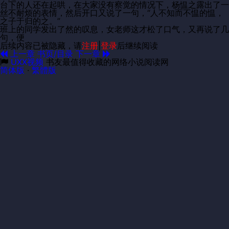
台下的人还在起哄，在大家没有察觉的情况下，杨愠之露出了一
丝不耐烦的表情，然后开口又说了一句，“人不知而不愠的愠，
之子于归的之。”
班上的同学发出了然的叹息，女老师这才松了口气，又再说了几
句，便
后续内容已被隐藏，请
注册
|
登录
后继续阅读
上一章
书页/目录
下一章
UXX视频
书友最值得收藏的网络小说阅读网
简体版
·
繁體版