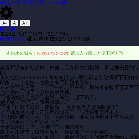
上一章
书页/目录
下一章
A-
A
A+
第29章 预约了没有（29 / 115）
俯仰之间
宿芦花
82次
7个月前
本站永久域名：
www.uxxtv.com
请加入收藏，方便下次访问
感冒并没有如期变好，好像上天在极力阻挠她，不让她去赴约似
的。
永久地址yaolu8.com 陶知南担心带病吃饭会给导演留下不好的
印象，加上心怯，也确实有了打消的念头。
左右拿不定主意，一个下午都心不在焉，原先准备收工下班后五
点出发的，过了十分钟依然犹豫。
何桃见她没走也没吃盒饭，喊她一起下馆子。
她拒绝：“不了……我有点事……”
何桃当即眨了眨眼，揶揄道：“是不是有人请你吃饭？”
这何桃真是人精，连这都猜出来了，虽然跟事实有出入。
不过陶知南被这么一说，索性想道，要丢的脸都在十年前丢光
了，还用在乎这些虚的吗？
于是就豁出去了，直接打车去海角餐厅。
路上并未堵车，出奇的顺利，还提前了十分钟到达。
乘电梯上去，找到门面进去，前台将她拦下问她有无预约，这餐