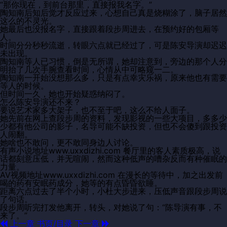
“那你现在，到前台那里，直接报我名字。”
陶知南后知后觉才反应过来，心想自己真是烧糊涂了，脑子居然
这么的不灵光。
她最后也没报名字，直接跟着段步周进去，在预约好的包厢等
人。
时间分分秒秒流逝，转眼六点就已经过了，可是陈安导演却迟迟
未出现。
陶知南等人已习惯，倒是无所谓，她却注意到，旁边的那个人分
明抬了几次手腕查看时间，心情从中可略窥一二。
陶知南一开始没想那么多，只是有点幸灾乐祸，原来他也有需要
等人的时候。
但时间一久，她也开始疑惑纳闷了。
怎么陈安导演还不来？
要说艺术家多大架子，也不至于吧，这么不给人面子。
她先前在网上查段步周的资料，发现影视的一些大项目，多多少
少都有他公司的影子，名导可能不缺投资，但也不会傻到跟投资
人闹翻。
她啥也不敢问，更不敢同身边人讨论。
有声小说地址www.uxxdizhi.com 餐厅里的客人素质极高，说
话都刻意压低，并无喧闹，然而这种低声的嘈杂反而有种催眠的
力量。
AV视频地址www.uxxdizhi.com 在漫长的等待中，加之出发前
喝的药有安眠药成分，她等的有点昏昏欲睡。
距离六点过去了半个小时，小杜大步进来，压低声音跟段步周说
了句话。
段步周听完打发他离开，转头，对她说了句：“陈导演有事，不
来了。”
上一章
书页/目录
下一章