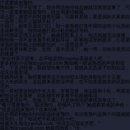
厅需要提前预约。
陶知南一下子怔愣了，段步周说他付钱后她就没再管这事了，可
万一是需要她提前预约，段步周来结账呢。
这么想，感觉中间对接有问题，可能有差错，要是搞的大家都在
一边等，吃不上饭就不好了。
不得已，她暂且退出门口，到一装饰着灯笼中国结这些小玩意的
圣诞树旁边，悄悄地拨打那小杜的电话号码。
奈何墨菲定理又起效了，她越想联系上人，电话就越无法接通。
陶知南一语不发拿着手机紧贴耳朵，听着电话里的提示，心里逐
渐急的跟热锅上的蚂蚁似的，一度想放弃了。
在即将要挂断之际，忽然，提示音没了，她一愣，后知后觉意识
到接通了。
“你在外面不进来，总不能是想cosplay圣诞老人吧。”
更多精彩小说地址yaolu8.com 陶知南一听这熟悉的声音和语
气，下意识转身，眼睛望向餐厅内，视线从左边桌子扫到右边，
却无丝毫发现。
等她再转身，险些要被旁边不知何时出现的身影给吓个正着。
这人长的高大，走起路来居然没声音，也不知道是故意的还是特
意的。
他一席稍显休闲的中长大衣，穿着完整，身边跟着小杜，明显是
刚抵达还未落座，却装模作样拿着手机跟她电话。
她真是没好气，但脸上不显，只是快快地把事情简单说了。
“餐厅需要预约，我没预约，你预约了吗？”她观察着他的神色：
“还是说我来预约？你来结账？”
段步周听到她在纠结应该由谁预约，有没有预约这两个问题就挺
想笑的，挂了电话把手机递回给小杜。
收藏永久地址yaolu8.com “你没忘记我名字吧。”
最新地址yaolu8.com 她疑惑地答：“没。”