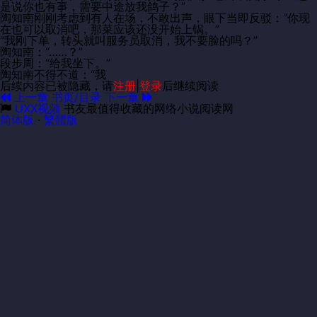
是说你也有事，需要中途放我鸽子？”
陶知南刚刚考虑到有人在场，不敢出声，眼下当即反驳：“你现
在也可以取消吧，那菜应该还没开始上锅。”
“我刚下单，转头就叫服务员取消，我不要脸的吗？”
陶知南：“……？”
段步周：“给我坐下。”
陶知南不得不道：“我
后续内容已被隐藏，请
注册
|
登录
后继续阅读
上一章
书页/目录
下一章
UXX视频
书友最值得收藏的网络小说阅读网
简体版
·
繁體版