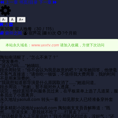
上一章
书页/目录
下一章
A-
A
A+
第30章 双人晚餐（30 / 115）
俯仰之间
宿芦花
83次
7个月前
本站永久域名：
www.uxxtv.com
请加入收藏，方便下次访问
陶知南清醒了，“怎么不来了？”
“突发事件。”
“这么巧吗……”她嘀咕。
段步周轻笑：“你不会以为我是故意的吧？”未等她回答，他便毫
不客气直接道：“请你吃一顿饭，不值得我大费周章，我的时间
不是用来浪费的。”
“我就想知道那导演是什么原因取消了……”她追问道。
段步周说：“抱歉，暂不能对外人透露。”
说完，他径直招手叫服务员过来，在平板菜单上选了几道菜，服
务员出了小票离开。
永久地址yaolu8.com 转头一看，却见那女人已经准备穿外套
了。
更多精彩小说地址yaolu8.com 陶知南支支吾吾解释道：“既
然……导演没来，那我就不吃了……打算走了……”
“你话都是等人上完菜说的？”段步周眼风扫过去，没好气：“还