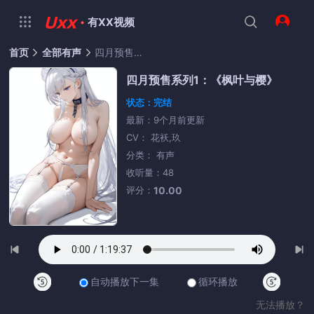
·
有XX视频
首页
全部有声
四月预售系列1：《枫叶与樱》
四月预售系列1：《枫叶与樱》
状态：完结
最新：9个月前更新
CV： 花袄,玖
分类： 有声
收听量：48
评分：
10.00
自动播放下一集
循环播放
无法播放？