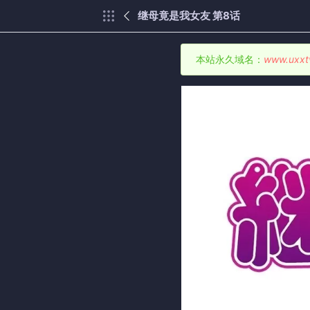
继母竟是我女友 第8话
本站永久域名：
www.uxxt