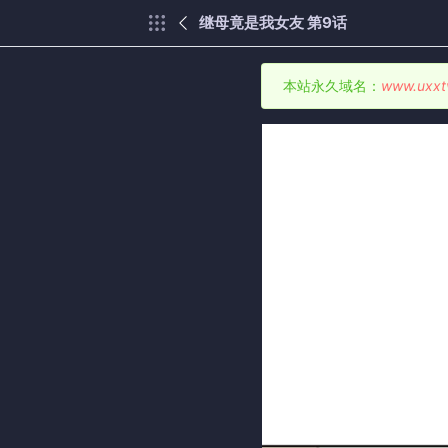
继母竟是我女友 第9话
本站永久域名：
www.uxxt