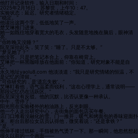
他打开记录软件，输入日期和时间：
2025年2月16日，苏黎世，上午10：47。
实验状态：延迟。研究者情绪稳定。
“稳定。”
他读出这两个字，低低地笑了一声。
楚艾琳推门进来。
她一如既往地穿着宽大的毛衣，头发随意地挽在脑后，眼神清
亮。
“你昨晚又没睡？”
阮至深抬起头，笑了笑：“睡了。只是不太够。”
“梦见她了？”
他没答。只是把笔记本合上，仰靠在椅背上。
艾琳把一杯黑咖啡放在他面前：“你知道，研究对象不能是自
己。”
永久地址yaolu8.com 他淡淡道：“我只是研究情绪的恒温，不
是记忆的滞留。”
“可你研究的，是‘遗忘失败’。”
艾琳盯着他，语气温柔而锐利，“这在心理学上，通常说明——
那段记忆仍在活跃区。”
阮至深没有反驳。他的沉默，比否认更像一种承认。
中午，雪停了。
阳光照在实验楼外的柏油路上，反光刺眼。
他一个人走出研究中心，去街角的面包店买午餐。
店门口堆着没融化的雪。门一推开，暖气和烤面包的香味迎面扑
来。柜台后那位女店员认得他，微笑着说：“还是拿铁？”
“是。”
他伸手接过纸杯，手指被热气烫了一下。那一瞬间，他忽然想起
很久以前的一个画面——