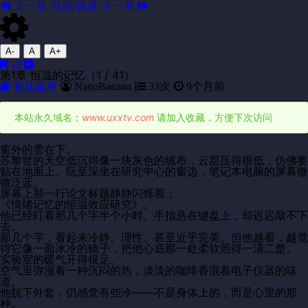
上一章
书页/目录
下一章
A-
A
A+
第1章 恒温的记忆（1 / 41）
襄其星河
NanoBanana
33次
9个月前
本站永久域名：
www.uxxtv.com
请加入收藏，方便下次访问
窗外的雪在下。
苏黎世的天空低沉得像一块灰色的绒布，云层压得很低，仿佛要
贴在地面上。阮至深坐在研究中心的窗边，笔记本电脑的屏幕微
微泛蓝。
屏幕上那一行论文标题静静闪烁着：
《情绪记忆的恒温效应研究》。
他已经盯着那几个字半个小时。手指悬在键盘上，却迟迟敲不下
去。
那几个字，看起来冷静、理性、甚至近乎完美。但他越看，越觉
得它像一面冰冷的镜子，把他心底那一处柔软照得一清二楚。
实验室的暖气开得很足。
空气里弥漫着一种沉闷的热，淡淡的咖啡香混着电子仪器的味
道。
他脱下外套，仍感觉有些冷——不是身体上的，而是心里的那
种。