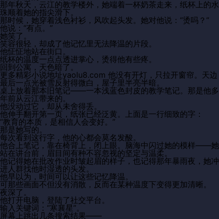
那年秋天，云江的教学楼外，她端着一杯奶茶走来，纸杯上的水
珠顺着她的指尖滑下。
那时候，她穿着浅色衬衫，风吹起头发。她对他说：“烫吗？”
他说：“有点。”
她笑了。
笑容很轻，却成了他记忆里无法降温的片段。
他怔怔地站在街口。
纸杯的温度一点点透进掌心，烫得他有些疼。
回到公寓，天色暗了。
更多精彩小说地址yaolu8.com 他没有开灯，只拉开窗帘。天边
最后一点光被雪反射得微白，屋子里半亮半暗。
桌上放着那本旧笔记——一本浅蓝色封皮的教学笔记。那是他多
年前从云江带来的。
他没动过它，却从未舍得丢。
他伸手翻开第一页，纸张已经泛黄。上面是一行细致的字：
“教育的本质，是相信人会变好。”
那是她写的。
每次看到这行字，他的心都会莫名发酸。
他合上笔记，靠在椅背上，闭上眼。脑海中闪过她的模样——她
站在讲台前，眉目间有种不容忽视的坚定与温柔。
他记得她在批改作业时皱起眉的样子，也记得那年暴雨夜，她冲
进人群找他时湿透的头发。
他早以为，时间可以让这些记忆降温。
可那些画面不但没有消散，反而在某种温度下变得更加清晰。
夜深了。
他打开电脑，登陆了社交平台。
输入关键词：“寒襄星”。
屏幕上跳出几条搜索结果——