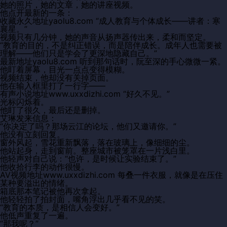
她的照片，她的文章，她的讲座视频。
他点开最新的一条：
收藏永久地址yaolu8.com “成人教育与个体成长——讲者：寒
襄星。”
视频只有几分钟，她的声音从扬声器传出来，柔和而坚定。
“教育的目的，不是纠正错误，而是陪伴成长。成年人也需要被
理解——他们只是学会了更深地隐藏自己。”
最新地址yaolu8.com 听到那句话时，阮至深的手心微微一紧。
他盯着屏幕，目光一点点变得模糊。
视频结束，他却没有关掉页面。
他在输入框里打了一行字——
有声小说地址www.uxxdizhi.com “好久不见。”
光标闪烁着。
他盯了很久，最后还是删掉。
艾琳发来信息：
“你决定了吗？那场云江的论坛，他们又邀请你。”
他没有立刻回复。
窗外风起，雪花重新飘落，落在玻璃上，像细细的尘。
他站起身，走到窗前。整座城市被笼罩在一片浅白里。
他轻声对自己说：“也许，是时候让实验结束了。”
他收拾行李的动作很慢。
AV视频地址www.uxxdizhi.com 每叠一件衣服，就像是在压住
某种要溢出的情绪。
箱底那本笔记被他再次拿起。
他轻轻拍了拍封面，嘴角浮出几乎看不见的笑。
“教育的本质，是相信人会变好。”
他低声重复了一遍。
“那我呢？”