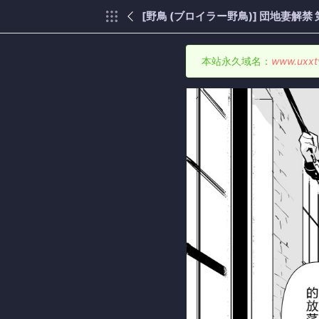
[野鳥 (ブロイラー野鳥)] 団地妻解禁 
本站永久域名：
www.uxxt