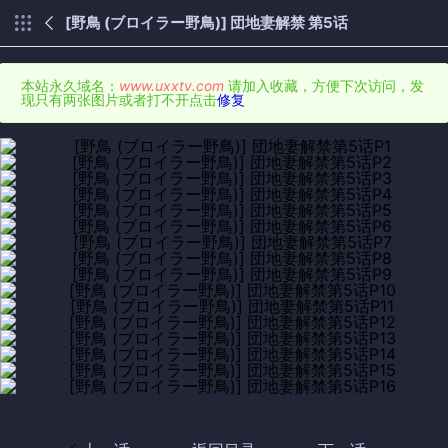
[野鳥 (ブロイラー野鳥)] 団地妻解禁 第5话
本站永久域名：
www.uxxtv.com
请加入收藏，方便下次访问，发
现只有两张图片或者打不开点击
修复