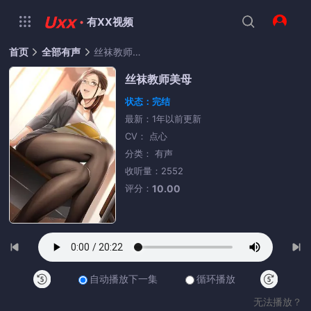
·
有XX视频
首页
全部有声
丝袜教师美母
丝袜教师美母
状态：完结
最新：1年以前更新
CV： 点心
分类： 有声
收听量：2552
评分：
10.00
自动播放下一集
循环播放
无法播放？