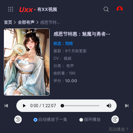
·
有XX视频
首页
全部有声
感恩节特惠：魅魔与勇者--
感恩节特惠：魅魔与勇者--
状态：完结
最新：9个月前更新
CV： 狐姬
分类： 有声
收听量：190
评分：
10.00
自动播放下一集
循环播放
无法播放？